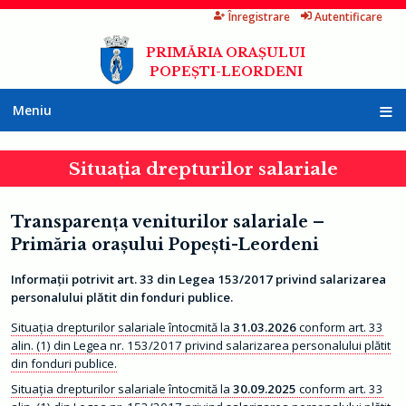
Înregistrare
Autentificare
Mergi
la
PRIMĂRIA ORAȘULUI
conţinutul
POPEȘTI-LEORDENI
principal
Meniu
A
c
Situația drepturilor salariale
a
s
ă
Transparenţa veniturilor salariale –
P
r
Primăria oraşului Popeşti-Leordeni
i
m
Informaţii potrivit art. 33 din Legea 153/2017 privind salarizarea
ă
r
personalului plătit din fonduri publice.
i
a
Situația drepturilor salariale întocmită la
31.03.2026
conform art. 33
alin. (1) din Legea nr. 153/2017 privind salarizarea personalului plătit
I
n
din fonduri publice.
f
o
Situația drepturilor salariale întocmită la
30.09.2025
conform art. 33
r