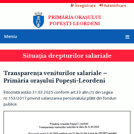
Înregistrare
Autentificare
Mergi
la
PRIMĂRIA ORAȘULUI
conţinutul
POPEȘTI-LEORDENI
principal
Meniu
A
c
Situația drepturilor salariale
a
s
ă
Transparenţa veniturilor salariale –
P
r
Primăria oraşului Popeşti-Leordeni
i
m
Întocmită astăzi 31.03.2025 conform art.33 alin.(1) din Legea
ă
r
nr.153/2017 privind salarizarea personalului plătit din fonduri
i
publice.
a
I
n
f
o
r