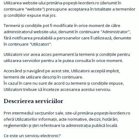
m
Utilizarea website-ului primăria-popești-leordeni.ro (denumit în
a
continuare "website") presupune acceptarea în totalitate a termenilor
ț
şi condiţiilor expuse mai jos.
i
i
d
Termenii şi condiţiile pot fi modificate în orice moment de către
e
administratorul website-ului, denumit în continuare "Administrator",
i
n
fără notificarea prealabilă a persoanelor care îl utilizează, denumite
t
în continuare "Utilizatori".
e
r
Utilizatorii vor avea acces permanent la termenii şi condiţiile pentru
e
s
utilizarea serviciilor pentru a le putea consulta în orice moment.
p
u
Accesând şi navigând pe acest site, Utilizatorii acceptă implicit,
b
l
termenii de utilizare descrişi în continuare.
i
În cazul în care nu sunt de acord cu termenii şi condiţiile impuse,
c
Utilizatorii trebuie să înceteze accesarea acestui serviciu.
T
r
Descrierea serviciilor
a
n
Prin intermediul secţiunilor sale, site-ul primăria-popești-leordeni.ro
s
p
oferă Utilizatorilor informaţii, acte normative, decizii, hotărâri,
a
reglementări şi ştiri referitoare la administraţia publică locală.
r
e
n
Ce este un serviciu electronic?