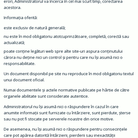
erori, Administratorul va încerca în cel mai scurt timp, corectarea
t
o
acestora.
r
u
Informaţia oferită:
l
O
este exclusiv de natură generală;
f
i
nu este în mod obligatoriu atotcuprinzătoare, completă, corectă sau
c
i
actualizată;
a
l
poate conţine legături web spre alte site-uri aspura conţinutului
L
cărora nu deţine nici un control şi pentru care nu îşi asumă nici o
o
c
responsabilitate.
a
l
Un document disponibil pe site nu reproduce în mod obligatoriu textul
unui document oficial.
Numai documentele şi actele normative publicate pe hârtie de către
organele abilitate sunt considerate autentice.
Administratorul nu îşi asumă nici o răspundere în cazul în care
anumite informaţii sunt furnizate cu întârziere, sunt pierdute, şterse
sau nu pot fi stocate pe serverele noastre din orice motive.
De asemenea, nu îşi asumă nici o răspundere pentru consecinţele
care pot apărea datorită întârzierii, pierderii sau inexactităţii