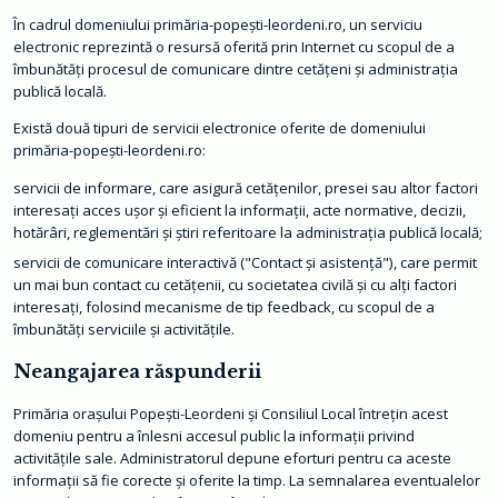
ț
ă
În cadrul domeniului primăria-popești-leordeni.ro, un serviciu
d
electronic reprezintă o resursă oferită prin Internet cu scopul de a
e
c
îmbunătăţi procesul de comunicare dintre cetăţeni şi administraţia
i
publică locală.
z
i
o
Există două tipuri de servicii electronice oferite de domeniului
n
primăria-popești-leordeni.ro:
a
l
servicii de informare, care asigură cetăţenilor, presei sau altor factori
ă
interesaţi acces uşor şi eficient la informaţii, acte normative, decizii,
O
hotărâri, reglementări şi ştiri referitoare la administraţia publică locală;
r
a
servicii de comunicare interactivă ("Contact şi asistenţă"), care permit
ș
un mai bun contact cu cetăţenii, cu societatea civilă şi cu alţi factori
interesaţi, folosind mecanisme de tip feedback, cu scopul de a
C
o
îmbunătăţi serviciile şi activităţile.
n
t
Neangajarea răspunderii
a
c
t
Primăria orașului Popești-Leordeni și Consiliul Local întreţin acest
domeniu pentru a înlesni accesul public la informaţii privind
M
activităţile sale. Administratorul depune eforturi pentru ca aceste
o
n
informaţii să fie corecte şi oferite la timp. La semnalarea eventualelor
i