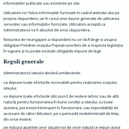
informaţiilor publicate sau existente pe site.
Utilizatorii vor folosi informaţiile furnizate în cadrul website-ului pe
propria răspundere, iar în cazul unei daune generate de utilizarea
serviciilor sau informaţiilor furnizate, Utilizatorii acceptă ca
Administratorul va fi absolvit de orice răspundere.
Noţiunea de neangajare a răspunderii nu se răsfrânge şi asupra
obligaţiei Primăriei orașului Popești-Leordeni de a respecta legislaţia
în vigoare şi nu poate exclude obligaţiile impuse de lege.
Reguli generale
Administratorul siteului declară următoarele:
va depune toate eforturile rezonabile pentru realizarea scopului
siteului;
va depune toate eforturile (din punct de vedere tehnic sau de altă
natură) pentru funcţionarea în bune condiţii a siteului; cu toate
acestea, pot exista întreruperi în funcţionare, sau imposibilităţi de
accesare de către Utilizatori, pe o perioadă nedeterminată de timp,
din orice motive;
pe măsura apariţiei unor situaţii noi de orice natură ce impun acest