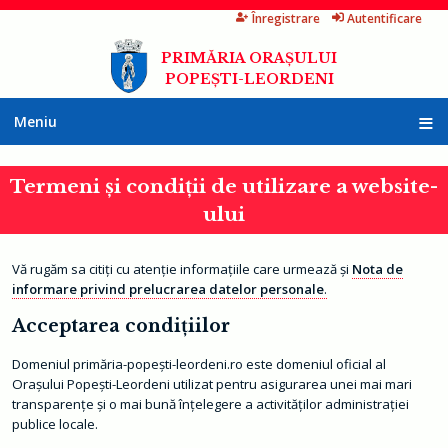
Înregistrare
Autentificare
Mergi
la
PRIMĂRIA ORAȘULUI
conţinutul
POPEȘTI-LEORDENI
principal
Meniu
A
c
Termeni şi condiţii de utilizare a website-
a
s
ului
ă
P
r
Vă rugăm sa citiţi cu atenţie informaţiile care urmează și
Nota de
i
informare privind prelucrarea datelor personale
.
m
ă
r
Acceptarea condițiilor
i
a
Domeniul primăria-popești-leordeni.ro este domeniul oficial al
Orașului Popești-Leordeni utilizat pentru asigurarea unei mai mari
I
n
transparenţe şi o mai bună înţelegere a activităţilor administraţiei
f
publice locale.
o
r