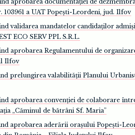
ivind aprobarea documentației de dezmembra
r. 103961 a UAT Popești-Leordeni, jud. Ilfov
vind validarea mandatelor candidaților admiș
REST ECO SERV PPL S.R.L.
vind aprobarea Regulamentului de organizare 
l Ilfov
nd prelungirea valabilității Planului Urbanis
vind aprobarea convenției de colaborare într
dația „Căminul de bătrâni Sf. Maria”
vind aprobarea aderării orașului Popești-Le