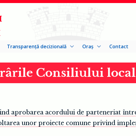
I
I
Transparență decizională
Oraș
Contact
rârile Consiliului loca
vind aprobarea acordului de parteneriat într
ltarea unor proiecte comune privind implem