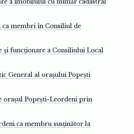
re a imobilului cu număr cadastral
i ca membri în Consiliul de
și funcționare a Consiliului Local
tic General al orașului Popești
e orașul Popești-Leordeni prin
ordeni ca membru susținător la