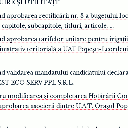
IRE ȘI UTILITĂȚI”
d aprobarea rectificării nr. 3 a bugetului loca
itole, subcapitole, titluri, articole, ...
d aprobarea tarifelor unitare pentru irigații
inistrativ teritorială a UAT Popești-Leord
ind validarea mandatului candidatului decla
EST ECO SERV PPL S.R.L.
ru modificarea și completarea Hotărârii Cons
probarea asocierii dintre U.A.T. Orașul Pope