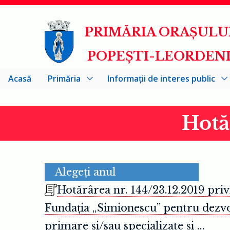
Mergi
PRIMĂRIA ORAȘULU
la
conţinutul
POPEȘTI-LEORDEN
principal
Acasă
Primăria
Informații de interes public
Hotă
Alegeți anul
Hotărârea nr. 144/23.12.2019 pri
Fundația „Simionescu” pentru dezvo
primare și/sau specializate și ...