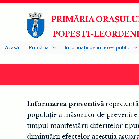
Mergi
PRIMĂRIA ORAȘULU
la
conţinutul
POPEȘTI-LEORDEN
principal
Acasă
Primăria
Informații de interes public
Informarea preventivă
reprezintă
populație a măsurilor de prevenire
timpul manifestării diferitelor tipur
diminuării efectelor acestuia asupr