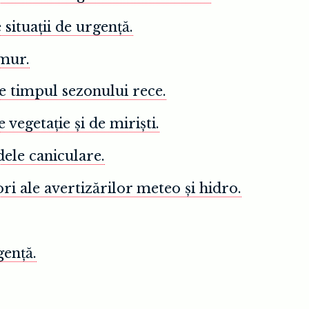
situații de urgență.
emur.
e timpul sezonului rece.
vegetație și de miriști.
ele caniculare.
ri ale avertizărilor meteo și hidro.
gență.