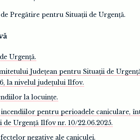
de Pregătire pentru Situații de Urgență.
vă
 de Urgență.
omitetului Județean pentru Situații de Urge
 la nivelul județului Ilfov.
ndiilor la locuințe.
ncendiilor pentru perioadele caniculare, în
 de Urgență Ilfov nr. 10/22.06.2025.
ectelor negative ale caniculei.