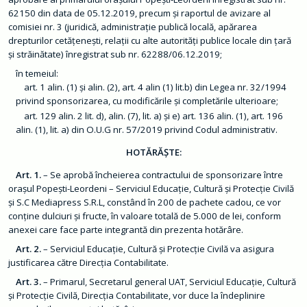
m
62150 din data de 05.12.2019, precum și raportul de avizare al
a
ț
comisiei nr. 3 (juridică, administrație publică locală, apărarea
i
drepturilor cetățenești, relații cu alte autorități publice locale din țară
i
d
și străinătate) înregistrat sub nr. 62288/06.12.2019;
e
i
în temeiul:
n
art. 1 alin. (1) și alin. (2), art. 4 alin (1) lit.b) din Legea nr. 32/1994
t
privind sponsorizarea, cu modificările și completările ulterioare;
e
r
art. 129 alin. 2 lit. d), alin. (7), lit. a) și e) art. 136 alin. (1), art. 196
e
alin. (1), lit. a) din O.U.G nr. 57/2019 privind Codul administrativ.
s
p
u
HOTĂRĂȘTE:
b
l
Art. 1.
– Se aprobă încheierea contractului de sponsorizare între
i
c
orașul Popești-Leordeni – Serviciul Educație, Cultură și Protecție Civilă
și S.C Mediapress S.R.L, constând în 200 de pachete cadou, ce vor
T
conține dulciuri și fructe, în valoare totală de 5.000 de lei, conform
r
anexei care face parte integrantă din prezenta hotărâre.
a
n
Art. 2.
– Serviciul Educație, Cultură și Protecție Civilă va asigura
s
p
justificarea către Direcția Contabilitate.
a
r
Art. 3.
– Primarul, Secretarul general UAT, Serviciul Educație, Cultură
e
și Protecție Civilă, Direcția Contabilitate, vor duce la îndeplinire
n