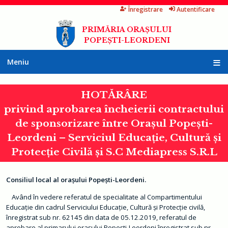
Înregistrare
Autentificare
Mergi
la
PRIMĂRIA ORAȘULUI
conţinutul
POPEȘTI-LEORDENI
principal
Meniu
A
c
HOTĂRÂRE
a
s
privind aprobarea încheierii contractului
ă
de sponsorizare între Orașul Popești-
P
r
Leordeni – Serviciul Educație, Cultură și
i
m
Protecție Civilă și S.C Mediapress S.R.L
ă
r
i
a
Consiliul local al orașului Popești-Leordeni.
I
Având în vedere referatul de specialitate al Compartimentului
n
Educație din cadrul Serviciului Educație, Cultură și Protecție civilă,
f
înregistrat sub nr. 62145 din data de 05.12.2019, referatul de
o
r
aprobare al primarului orașului Popești-Leordeni înregistrat sub nr.