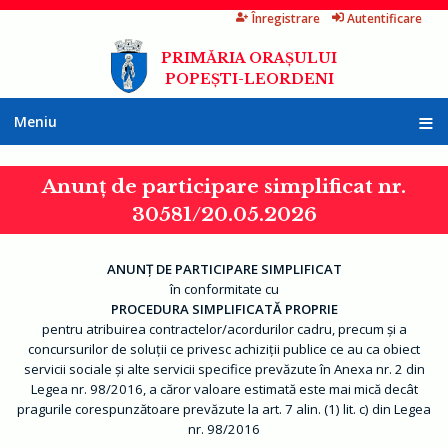
Înregistrare
Autentificare
Mergi
la
PRIMĂRIA ORAȘULUI
conţinutul
POPEȘTI-LEORDENI
principal
Meniu
A
c
Anunț de participare simplificat nr.
a
s
30581/20.05.2026
ă
P
r
ANUNŢ DE PARTICIPARE SIMPLIFICAT
i
în conformitate cu
m
ă
PROCEDURA SIMPLIFICATĂ PROPRIE
r
pentru atribuirea contractelor/acordurilor cadru, precum și a
i
concursurilor de soluții ce privesc achiziții publice ce au ca obiect
a
servicii sociale și alte servicii specifice prevăzute în Anexa nr. 2 din
I
Legea nr. 98/2016, a căror valoare estimată este mai mică decât
n
pragurile corespunzătoare prevăzute la art. 7 alin. (1) lit. c) din Legea
f
o
nr. 98/2016
r