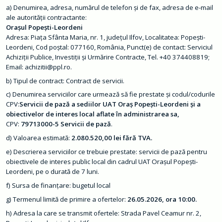
m
Denumirea, adresa, numărul de telefon şi de fax, adresa de e-mail
a
ale autorităţii contractante:
ț
i
Oraşul Popeşti-Leordeni
i
Adresa: Piața Sfânta Maria, nr. 1, județul Ilfov, Localitatea: Popești-
d
e
Leordeni, Cod poștal: 077160, România, Punct(e) de contact: Serviciul
i
Achiziții Publice, Investiții și Urmărire Contracte, Tel. +40 374408819;
n
t
Email: achizitii@ppl.ro.
e
r
Tipul de contract: Contract de servicii.
e
s
Denumirea serviciilor care urmează să fie prestate și codul/codurile
p
CPV:
Servicii de pază a sediilor UAT Oraș Popești-Leordeni și a
u
obiectivelor de interes local aflate în administrarea sa,
b
l
CPV:
79713000-5 Servicii de pază
.
i
c
Valoarea estimată:
2.080.520,00 lei fără TVA.
Descrierea serviciilor ce trebuie prestate: servicii de pază pentru
T
r
obiectivele de interes public local din cadrul UAT Orașul Popești-
a
Leordeni, pe o durată de 7 luni.
n
s
Sursa de finanţare: bugetul local
p
a
Termenul limită de primire a ofertelor:
26.05.2026, ora 10:00.
r
e
Adresa la care se transmit ofertele: Strada Pavel Ceamur nr. 2,
n