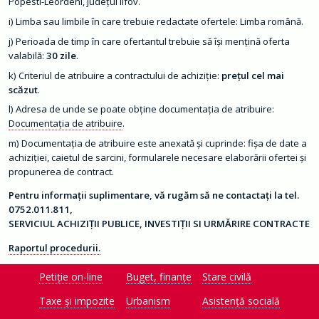
ț
Popesti-Leordeni, județul Ilfov.
ă
d
Limba sau limbile în care trebuie redactate ofertele: Limba română.
e
c
Perioada de timp în care ofertantul trebuie să își mențină oferta
i
valabilă:
30 zile
.
z
i
Criteriul de atribuire a contractului de achiziţie:
prețul cel mai
o
scăzut
.
n
a
Adresa de unde se poate obţine documentaţia de atribuire:
l
ă
Documentaţia de atribuire
.
Documentația de atribuire este anexată și cuprinde: fișa de date a
O
r
achiziției, caietul de sarcini, formularele necesare elaborării ofertei și
a
propunerea de contract.
ș
Pentru informații suplimentare, vă rugăm să ne contactați la tel.
C
0752.011.811,
o
n
SERVICIUL ACHIZIȚII PUBLICE, INVESTIȚII SI URMĂRIRE CONTRACTE
t
a
Raportul procedurii.
c
t
Petiție on-line
Buget, finanțe
Stare civilă
M
o
Taxe și impozite
Urbanism
Asistență socială
n
i