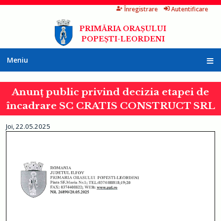
Înregistrare
Autentificare
Mergi
la
PRIMĂRIA ORAȘULUI
conţinutul
POPEȘTI-LEORDENI
principal
Meniu
A
c
Anunț public privind decizia etapei de
a
s
încadrare SC CRATIS CONSTRUCT SRL
ă
P
Joi, 22.05.2025
r
i
m
ă
r
i
a
I
n
f
o
r