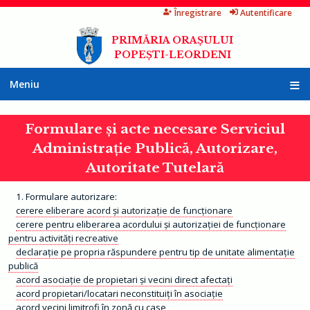
Înregistrare
Autentificare
Mergi
la
PRIMĂRIA ORAȘULUI
conţinutul
POPEȘTI-LEORDENI
principal
Meniu
A
c
Formulare și acte necesare Serviciul
a
s
Administrație Publică, Autorizare,
ă
Autoritate Tutelară
P
r
i
Formulare autorizare:
m
cerere eliberare acord și autorizație de funcționare
ă
r
cerere pentru eliberarea acordului și autorizației de funcționare
i
pentru activități recreative
a
declarație pe propria răspundere pentru tip de unitate alimentație
publică
I
n
acord asociație de propietari și vecini direct afectați
f
acord propietari/locatari neconstituiți în asociație
o
r
acord vecini limitrofi în zonă cu case