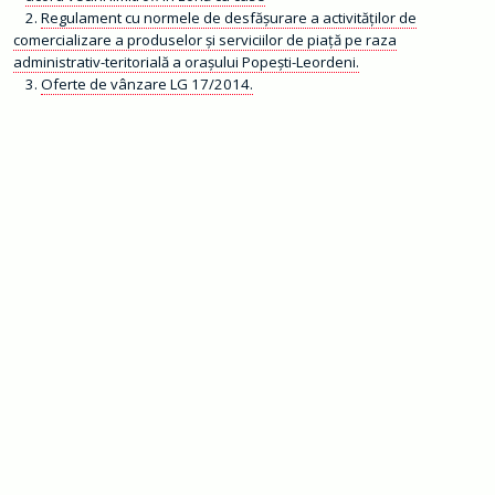
m
Regulament cu normele de desfăşurare a activităţilor de
a
ț
comercializare a produselor şi serviciilor de piaţă pe raza
i
administrativ-teritorială a orașului Popești-Leordeni.
i
Oferte de vânzare LG 17/2014.
d
e
i
n
t
e
r
e
s
p
u
b
l
i
c
T
r
a
n
s
p
a
r
e
n