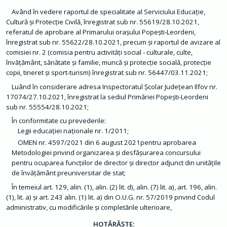
m
a
Având în vedere raportul de specialitate al Serviciului Educație,
ț
Cultură și Protecție Civilă, înregistrat sub nr. 55619/28.10.2021,
i
referatul de aprobare al Primarului orașului Popești-Leordeni,
i
d
înregistrat sub nr. 55622/28.10.2021, precum și raportul de avizare al
e
comisiei nr. 2 (comisia pentru activități social - culturale, culte,
i
n
învățământ, sănătate și familie, muncă și protecție socială, protecție
t
copii, tineret și sport-turism) înregistrat sub nr. 56447/03.11.2021;
e
r
Luând în considerare adresa Inspectoratul Școlar Județean Ilfov nr.
e
s
17074/27.10.2021, înregistrat la sediul Primăriei Popești-Leordeni
p
sub nr. 55554/28.10.2021;
u
b
În conformitate cu prevederile:
l
Legii educației naționale nr. 1/2011;
i
c
OMEN nr. 4597/2021 din 6 august 2021pentru aprobarea
Metodologiei privind organizarea și desfășurarea concursului
T
pentru ocuparea funcțiilor de director și director adjunct din unitățile
r
a
de învățământ preuniversitar de stat;
n
s
În temeiul art. 129, alin. (1), alin. (2) lit. d), alin. (7) lit. a), art. 196, alin.
p
(1), lit. a) și art. 243 alin. (1) lit. a) din O.U.G. nr. 57/2019 privind Codul
a
r
administrativ, cu modificările și completările ulterioare,
e
n
HOTĂRĂȘTE: