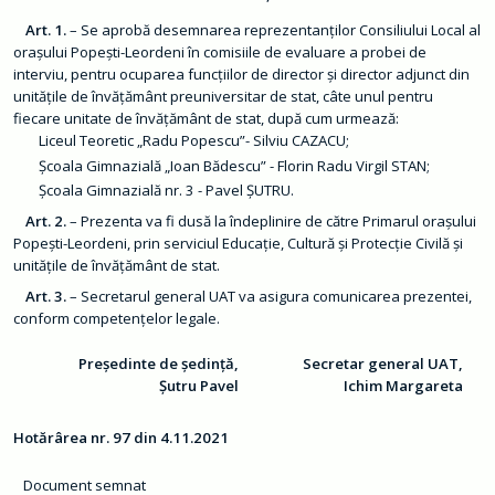
ț
ă
Art. 1.
– Se aprobă desemnarea reprezentanților Consiliului Local al
d
e
orașului Popești-Leordeni în comisiile de evaluare a probei de
c
interviu, pentru ocuparea funcțiilor de director și director adjunct din
i
z
unitățile de învățământ preuniversitar de stat, câte unul pentru
i
fiecare unitate de învățământ de stat, după cum urmează:
o
n
Liceul Teoretic „Radu Popescu”- Silviu CAZACU;
a
Școala Gimnazială „Ioan Bădescu” - Florin Radu Virgil STAN;
l
ă
Școala Gimnazială nr. 3 - Pavel ȘUTRU.
Art. 2.
– Prezenta va fi dusă la îndeplinire de către Primarul orașului
O
r
Popești-Leordeni, prin serviciul Educație, Cultură și Protecție Civilă și
a
unitățile de învățământ de stat.
ș
Art. 3.
– Secretarul general UAT va asigura comunicarea prezentei,
C
conform competențelor legale.
o
n
t
Președinte de ședință,
Secretar general UAT,
a
Șutru Pavel
Ichim Margareta
c
t
Hotărârea nr. 97 din 4.11.2021
M
o
n
Document semnat
i