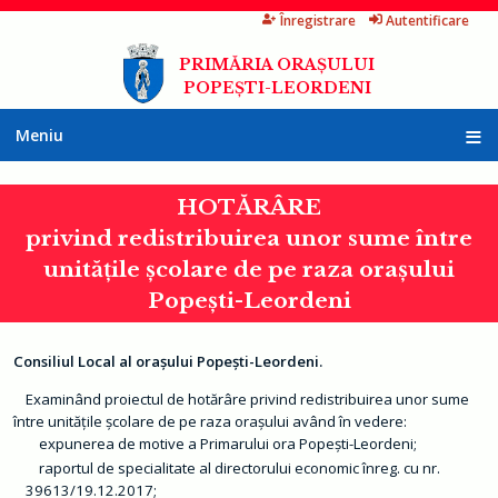
Înregistrare
Autentificare
Mergi
la
PRIMĂRIA ORAȘULUI
conţinutul
POPEȘTI-LEORDENI
principal
Meniu
A
c
HOTĂRÂRE
a
s
privind redistribuirea unor sume între
ă
unităţile şcolare de pe raza oraşului
P
r
Popeşti-Leordeni
i
m
ă
r
Consiliul Local al orașului Popești-Leordeni.
i
a
Examinând proiectul de hotărâre privind redistribuirea unor sume
între unităţile şcolare de pe raza oraşului având în vedere:
I
expunerea de motive a Primarului ora Popești-Leordeni;
n
f
raportul de specialitate al directorului economic înreg. cu nr.
o
39613/19.12.2017;
r