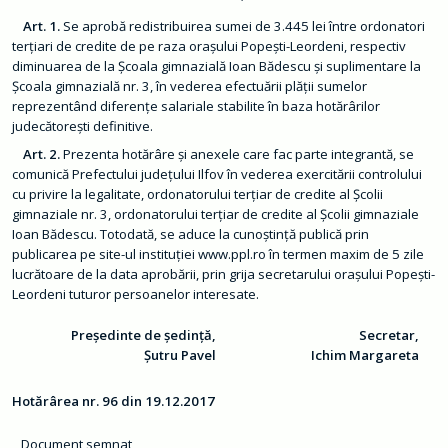
ț
ă
Art. 1.
Se aprobă redistribuirea sumei de 3.445 lei între ordonatori
d
e
terţiari de credite de pe raza oraşului Popeşti-Leordeni, respectiv
c
diminuarea de la Şcoala gimnazială Ioan Bădescu şi suplimentare la
i
z
Şcoala gimnazială nr. 3, în vederea efectuării plăţii sumelor
i
reprezentând diferenţe salariale stabilite în baza hotărârilor
o
judecătoreşti definitive.
n
a
Art. 2.
Prezenta hotărâre şi anexele care fac parte integrantă, se
l
ă
comunică Prefectului judeţului Ilfov în vederea exercitării controlului
cu privire la legalitate, ordonatorului terţiar de credite al Şcolii
O
gimnaziale nr. 3, ordonatorului terţiar de credite al Şcolii gimnaziale
r
a
Ioan Bădescu. Totodată, se aduce la cunoştinţă publică prin
ș
publicarea pe site-ul instituţiei www.ppl.ro în termen maxim de 5 zile
lucrătoare de la data aprobării, prin grija secretarului oraşului Popeşti-
C
Leordeni tuturor persoanelor interesate.
o
n
t
Președinte de ședință,
Secretar,
a
c
Șutru Pavel
Ichim Margareta
t
M
Hotărârea nr. 96 din 19.12.2017
o
n
i
Document semnat