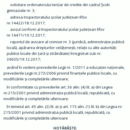
m
solicitare ordonatorului terţiar de credite din cadrul Şcolii
a
ț
gimnaziale nr. 3;
i
adresa Inspectoratului şcolar judeţean Ilfov
i
d
nr.14422/18.12.2017;
e
avizul conform al Inspectoratului şcolar judeţean Ilfov
i
n
nr.14471/19.12.2017;
t
raportul de avizare al comisie nr. 3 (juridică, administraţie publică
e
r
locală, apărarea drepturilor cetăţeneşti, relaţii cu alte autorităţi
e
publice locale din ţară şi străinătate) înregistrat sub nr.
s
p
39655/19.12.2017;
u
având în vedere prevederile Legii nr. 1/2011 a educaţiei naţionale,
b
l
prevederile Legii nr.273/2006 privind finanţele publice locale, cu
i
modificările şi completările ulterioare;
c
în conformitate cu prevederile art. 36 alin. (4) lit. a) din Legea
T
nr.215/2001 privind administraţia publică locală, republicată, cu
r
a
modificările şi completările ulterioare;
n
s
în temeiul art. 45 alin. (2) lit. a) şi art. 115 alin. (1) lit. b) din Legea nr.
p
215/2001 privind administraţia publică locală, republicată, cu
a
r
modificările şi completările ulterioare
e
n
HOTĂRĂȘTE: