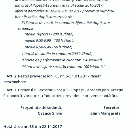
ț
ă
din oraşul Popeşti-Leordeni, în anul şcolar 2016-2017,
d
aferent perioadei 01.09.2016-31.08.2017 precum şi numărul
e
c
beneficiarilor, după cum urmează:
i
318 burse de merit, în cuantum diferenţiat după cum
z
urmează:
i
o
media 10(zece) - 200 lei/lună,
n
media 9,50-9,99 - 100 lei/lună,
a
l
media 8,50-9,49 - 50 lei/lună;
ă
1 bursă de studiu în cuantum 200 lei/lună,
O
8 burse de performanţă în cuantum 150 lei/lună,
r
44 burse de ajutor social în cuantum 100 lei/lună.”
a
ș
Art. 2.
Restul prevederilor HCL nr. 6/31.01.2017 rămân
C
neschimbate.
o
n
Art. 3.
Primarul si Secretarul oraşului Popeşti-Leordeni prin Direcţia
t
Economică, vor duce la îndeplinire prevederile prezentei hotărârii.
a
c
t
Președinte de ședință,
Secretar,
Cazacu Silviu
Ichim Margareta
M
o
n
Hotărârea nr. 83 din 22.11.2017
i