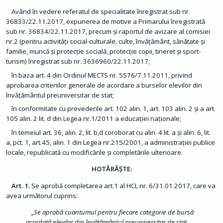
m
a
Având în vedere referatul de specialitate înregistrat sub nr.
ț
36833/22.11.2017, expunerea de motive a Primarului înregistrată
i
sub nr. 36834/22.11.2017, precum şi raportul de avizare al comisiei
i
d
nr.2 (pentru activităţi social-culturale, culte, învăţământ, sănătate şi
e
familie, muncă şi protecţie socială, protecţie copii, tineret şi sport-
i
n
turism) înregistrat sub nr. 3636960/22.11.2017;
t
e
în baza art. 4 din Ordinul MECTS nr. 5576/7.11.2011, privind
r
aprobarea criteriilor generale de acordare a burselor elevilor din
e
s
învăţământul preuniversitar de stat;
p
u
în conformitate cu prevederile art. 102 alin. 1, art. 103 alin. 2 şi a art.
b
105 alin. 2 lit. d din Legea nr.1/2011 a educaţiei naţionale;
l
i
în temeiul art. 36, alin. 2, lit. b,d coroborat cu alin. 4 lit. a şi alin. 6, lit.
c
a, pct. 1, art.45, alin. 1 din Legea nr.215/2001, a administraţiei publice
locale, republicată cu modificările şi completările ulterioare.
T
r
a
HOTĂRĂȘTE:
n
s
Art. 1.
Se aprobă completarea art.1 al HCL nr. 6/31.01.2017, care va
p
avea următorul cuprins:
a
r
e
„Se aprobă cuantumul pentru fiecare categorie de bursă
n
acordată elevilor din învăţământul preuniversitar de stat