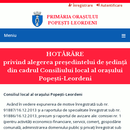
Înregistrare
Autentificare
Mergi
la
PRIMĂRIA ORAȘULUI
conţinutul
POPEȘTI-LEORDENI
principal
Meniu
A
c
HOTĂRÂRE
a
s
privind alegerea președintelui de ședință
ă
din cadrul Consiliului local al orașului
P
r
Popești-Leordeni
i
m
ă
r
Consiliul local al orașului Popești-Leordeni
i
a
Având în vedere expunerea de motive înregistrată sub nr.
91887/16.12.2013 și a raportului de specialitate înregistrat sub nr.
I
91886/16.12.2013, precum și raportul de avizare ale: comisiei nr. 1
n
f
(pentru activități economico-financiare, servicii, comerț, gospodărie
o
comunală, administrarea domeniului public și privat) înregistrat sub
r