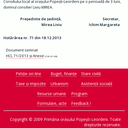
ț
Consiliului local al orașului Popești-Leordeni pe o perioadă de 3 luni,
ă
domnul consilier Liviu MIREA.
d
e
c
Președinte de ședință,
Secretar,
i
z
Mirea Liviu
Ichim Margareta
i
o
n
Hotărârea nr. 71 din 18.12.2013
a
l
ă
Document semnat
HCL 71/2013 și Anexe
(198.29 KB)
O
r
a
ș
Petiție on-line
Buget, finanțe
Stare civilă
C
Taxe și impozite
Urbanism
Asistență socială
o
n
t
Resurse umane
Program
a
c
Formulare, acte
Feedback !
t
M
o
Copyright © 2009 Primăria orașului Popești-Leordeni. Toate
n
drepturile rezervate.
i