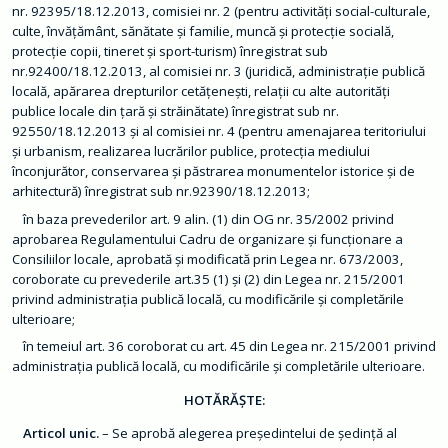
m
nr. 92395/18.12.2013, comisiei nr. 2 (pentru activități social-culturale,
a
culte, învățământ, sănătate și familie, muncă și protecție socială,
ț
i
protecție copii, tineret și sport-turism) înregistrat sub
i
nr.92400/18.12.2013, al comisiei nr. 3 (juridică, administrație publică
d
locală, apărarea drepturilor cetățenești, relații cu alte autorități
e
i
publice locale din țară și străinătate) înregistrat sub nr.
n
92550/18.12.2013 și al comisiei nr. 4 (pentru amenajarea teritoriului
t
e
și urbanism, realizarea lucrărilor publice, protecția mediului
r
înconjurător, conservarea și păstrarea monumentelor istorice și de
e
s
arhitectură) înregistrat sub nr.92390/18.12.2013;
p
u
în baza prevederilor art. 9 alin. (1) din OG nr. 35/2002 privind
b
aprobarea Regulamentului Cadru de organizare și funcționare a
l
Consiliilor locale, aprobată și modificată prin Legea nr. 673/2003,
i
c
coroborate cu prevederile art.35 (1) și (2) din Legea nr. 215/2001
privind administrația publică locală, cu modificările și completările
T
ulterioare;
r
a
în temeiul art. 36 coroborat cu art. 45 din Legea nr. 215/2001 privind
n
s
administrația publică locală, cu modificările și completările ulterioare.
p
a
HOTĂRĂȘTE:
r
e
Articol unic.
– Se aprobă alegerea președintelui de ședință al
n