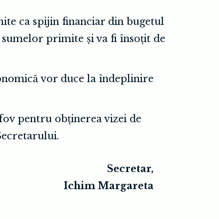
te ca spijin financiar din bugetul
 sumelor primite și va fi însoțit de
onomică vor duce la îndeplinire
lfov pentru obținerea vizei de
Secretarului.
Secretar,
Ichim Margareta