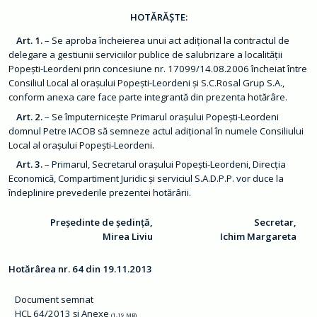
ț
ă
HOTĂRĂȘTE:
d
e
c
Art. 1.
– Se aproba încheierea unui act adițional la contractul de
i
delegare a gestiunii serviciilor publice de salubrizare a localității
z
Popești-Leordeni prin concesiune nr. 17099/14.08.2006 încheiat între
i
o
Consiliul Local al orașului Popești-Leordeni și S.C.Rosal Grup S.A.,
n
conform anexa care face parte integrantă din prezenta hotărâre.
a
l
Art. 2.
– Se împuternicește Primarul orașului Popești-Leordeni
ă
domnul Petre IACOB să semneze actul adițional în numele Consiliului
O
Local al orașului Popești-Leordeni.
r
a
Art. 3.
– Primarul, Secretarul orașului Popești-Leordeni, Direcția
ș
Economică, Compartiment Juridic și serviciul S.A.D.P.P. vor duce la
îndeplinire prevederile prezentei hotărârii.
C
o
n
Președinte de ședință,
Secretar,
t
Mirea Liviu
Ichim Margareta
a
c
t
Hotărârea nr. 64 din 19.11.2013
M
o
Document semnat
n
i
HCL 64/2013 și Anexe
(1.19 MB)