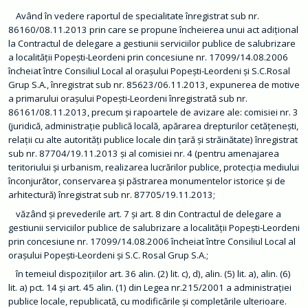
m
a
Având în vedere raportul de specialitate înregistrat sub nr.
ț
86160/08.11.2013 prin care se propune încheierea unui act adițional
i
la Contractul de delegare a gestiunii serviciilor publice de salubrizare
i
d
a localității Popești-Leordeni prin concesiune nr. 17099/14.08.2006
e
încheiat între Consiliul Local al orașului Popești-Leordeni și S.C.Rosal
i
n
Grup S.A., înregistrat sub nr. 85623/06.11.2013, expunerea de motive
t
a primarului orașului Popești-Leordeni înregistrată sub nr.
e
r
86161/08.11.2013, precum și rapoartele de avizare ale: comisiei nr. 3
e
(juridică, administrație publică locală, apărarea drepturilor cetățenești,
s
relații cu alte autorități publice locale din țară și străinătate) înregistrat
p
u
sub nr. 87704/19.11.2013 și al comisiei nr. 4 (pentru amenajarea
b
teritoriului și urbanism, realizarea lucrărilor publice, protecția mediului
l
i
înconjurător, conservarea și păstrarea monumentelor istorice și de
c
arhitectură) înregistrat sub nr. 87705/19.11.2013;
T
văzând și prevederile art. 7 și art. 8 din Contractul de delegare a
r
gestiunii serviciilor publice de salubrizare a localității Popești-Leordeni
a
prin concesiune nr. 17099/14.08.2006 încheiat între Consiliul Local al
n
s
orașului Popești-Leordeni și S.C. Rosal Grup S.A.;
p
a
în temeiul dispozițiilor art. 36 alin. (2) lit. c), d), alin. (5) lit. a), alin. (6)
r
lit. a) pct. 14 și art. 45 alin. (1) din Legea nr.215/2001 a administrației
e
n
publice locale, republicată, cu modificările și completările ulterioare.