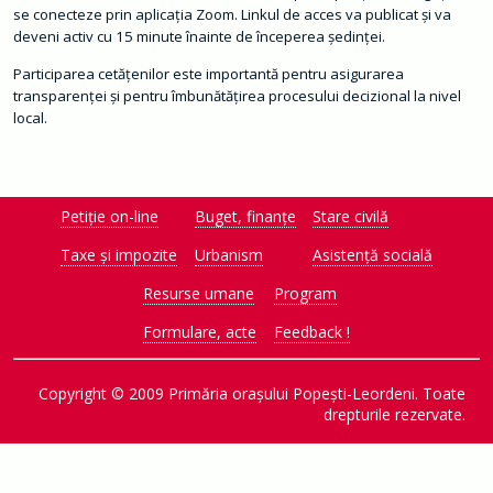
ț
se conecteze prin aplicația Zoom. Linkul de acces va publicat și va
ă
d
deveni activ cu 15 minute înainte de începerea ședinței.
e
c
Participarea cetățenilor este importantă pentru asigurarea
i
z
transparenței și pentru îmbunătățirea procesului decizional la nivel
i
local.
o
n
a
l
ă
Petiție on-line
Buget, finanțe
Stare civilă
O
r
Taxe și impozite
Urbanism
Asistență socială
a
ș
Resurse umane
Program
C
o
Formulare, acte
Feedback !
n
t
a
c
Copyright © 2009 Primăria orașului Popești-Leordeni. Toate
t
drepturile rezervate.
M
o
Condiții de utilizare
n
i