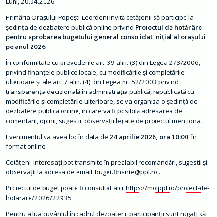
Luni, 20.04.2026
m
a
ț
Primăria Orașului Popești-Leordeni invită cetățenii să participe la
i
ședința de dezbatere publică online privind
Proiectul de hotărâre
i
pentru aprobarea bugetului general consolidat inițial al orașului
d
e
pe anul 2026
.
i
n
În conformitate cu prevederile art. 39 alin. (3) din Legea 273/2006,
t
e
privind finanțele publice locale, cu modificările și completările
r
ulterioare și ale art. 7 alin. (4) din Legea nr. 52/2003 privind
e
transparența decizională în administrația publică, republicată cu
s
p
modificările și completările ulterioare, se va organiza o ședință de
u
dezbatere publică online, în care va fi posibilă adresarea de
b
l
comentarii, opinii, sugestii, observații legate de proiectul menționat.
i
c
Evenimentul va avea loc în data de
24 aprilie 2026, ora 10:00
, în
format online.
T
r
Cetățenii interesați pot transmite în prealabil recomandări, sugestii și
a
n
observații la adresa de email: buget.finante@ppl.ro .
s
p
Proiectul de buget poate fi consultat aici:
https://molppl.ro/proiect-de-
a
r
hotarare/2026/22935
e
n
Pentru a lua cuvântul în cadrul dezbaterii, participanții sunt rugați să