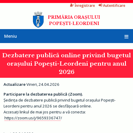
Înregistrare
Autentificare
Mergi
la
PRIMĂRIA ORAȘULUI
conţinutul
POPEȘTI-LEORDENI
principal
Meniu
A
c
Dezbatere publică online privind bugetul
a
s
orașului Popești-Leordeni pentru anul
ă
2026
P
r
i
Actualizare
Vineri, 24.04.2026
m
ă
Participare la dezbaterea publică (Zoom).
r
i
Ședința de dezbatere publică privind bugetul orașului Popești-
a
Leordeni pentru anul 2026 se desfășoară online.
Accesați linkul de mai jos pentru a vă conecta:
I
https://zoom.us/j/9659336747
/
n
f
o
r